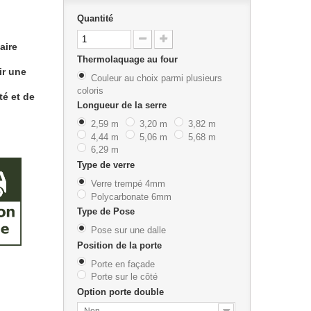
Quantité
aire
Thermolaquage au four
ir une
Couleur au choix parmi plusieurs
coloris
té et de
Longueur de la serre
2,59 m
3,20 m
3,82 m
4,44 m
5,06 m
5,68 m
6,29 m
Type de verre
Verre trempé 4mm
Polycarbonate 6mm
Type de Pose
Pose sur une dalle
Position de la porte
Porte en façade
Porte sur le côté
Option porte double
Non