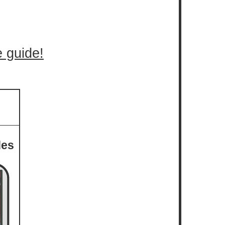
e guide!
des