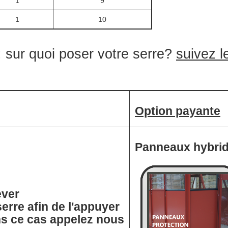
1
9
1
10
r quoi poser votre serre?
suivez l
Option payante
Panneaux hybri
ever
serre afin de l'appuyer
ns ce cas appelez nous