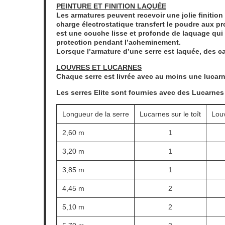
PEINTURE ET
FINITION LAQUÉE
Les armatures peuvent recevoir une jolie finitio
charge électrostatique transfert le poudre aux pr
est une couche lisse et profonde de laquage qui 
protection pendant l’acheminement.
Lorsque l’armature d’une serre est laquée, des c
LOUVRES ET LUCARNES
Chaque serre est livrée avec au moins une lucarne
Les serres Elite sont fournies avec des Lucarnes
Longueur de la serre
Lucarnes sur le toît
Louv
2,60 m
1
3,20 m
1
3,85 m
1
4,45 m
2
5,10 m
2