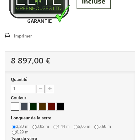
Imprimer
8 897,00 €
Quantité
Couleur
Longueur de la serre
3,20 m
3,82 m
4,44 m
5,06 m
5,68 m
6,29 m
Type de verre