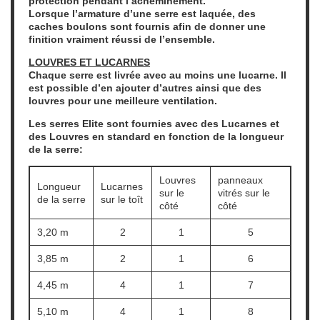
protection pendant l’acheminement.
Lorsque l’armature d’une serre est laquée, des
caches boulons sont fournis afin de donner une
finition vraiment réussi de l’ensemble.
LOUVRES ET LUCARNES
Chaque serre est livrée avec au moins une lucarne. Il
est possible d’en ajouter d’autres ainsi que des
louvres pour une meilleure ventilation.
Les serres Elite sont fournies avec des Lucarnes et
des Louvres en standard en fonction de la longueur
de la serre:
Louvres
panneaux
Longueur
Lucarnes
sur le
vitrés sur le
de la serre
sur le toît
côté
côté
3,20 m
2
1
5
3,85 m
2
1
6
4,45 m
4
1
7
5,10 m
4
1
8